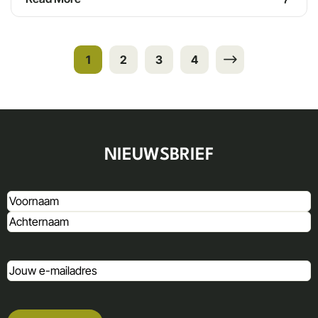
1
2
3
4
NIEUWSBRIEF
Naam
(Vereist)
E-
mailadres