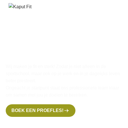
K
A
P
U
T
T
O
D
A
Y
F
I
T
T
O
M
O
R
R
O
W
Wij maken je fit en sterk! Zodat je niet alleen in de
sportschool, maar ook op je werk en in je dagelijks leven
beter presteert.
Ongeacht je startpunt staat ons professionele team klaar
om samen met jou je doelen te bereiken.
BOEK EEN PROEFLES!