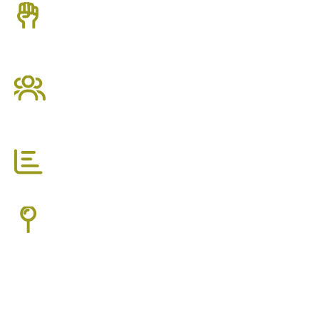
KAPUT FIT TEAM
Professioneel team met totaal meer dan 60 jaar aan
ervaring.
PRIVATE GYM 340 M2
Een premium en rustige omgeving. Iedereen kent elkaar,
maar is gefocust op zijn eigen resultaat.
150+ ACTIEVE LEDEN
Werken hier op hun eigen niveau en tempo aan hun fitheid.
JOUW GYM IN LOMBOK
Uitstekend bereikbaar met OV of auto. Parkeren kan gewoon
voor de deur.