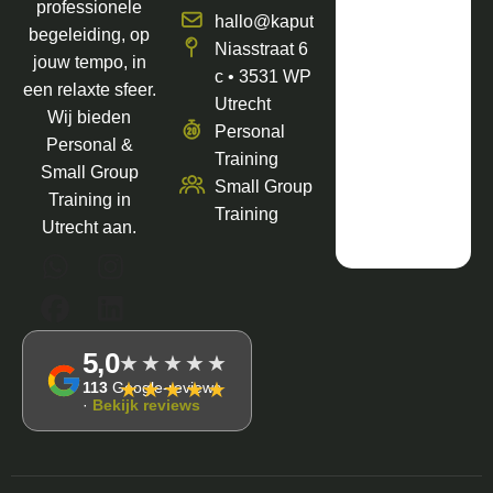
professionele
hallo@kaputfit.nl
begeleiding, op
Niasstraat 6
jouw tempo, in
c • 3531 WP
een relaxte sfeer.
Utrecht
Wij bieden
Personal
Personal &
Training
Small Group
Small Group
Training in
Training
Utrecht aan.
5,0
★★★★★
★★★★★
113
Google-reviews
·
Bekijk reviews