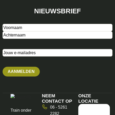
NIEUWSBRIEF
Naam
(Vereist)
E-
mailadres
NEEM
ONZE
CONTACT OP
LOCATIE
06 - 5261
Train onder
2282