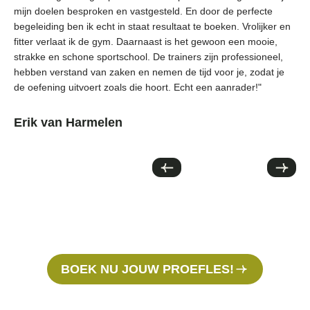
mijn doelen besproken en vastgesteld. En door de perfecte
de 
begeleiding ben ik echt in staat resultaat te boeken. Vrolijker en
and
fitter verlaat ik de gym. Daarnaast is het gewoon een mooie,
Zee
strakke en schone sportschool. De trainers zijn professioneel,
De 
hebben verstand van zaken en nemen de tijd voor je, zodat je
van
de oefening uitvoert zoals die hoort. Echt een aanrader!"
iem
ple
Kor
Erik van Harmelen
Jo
BOEK NU JOUW PROEFLES!