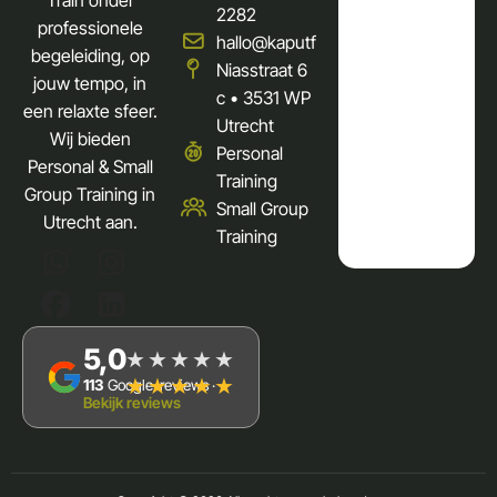
Train onder
2282
professionele
hallo@kaputfit.nl
begeleiding, op
Niasstraat 6
jouw tempo, in
c • 3531 WP
een relaxte sfeer.
Utrecht
Wij bieden
Personal
Personal & Small
Training
Group Training in
Small Group
Utrecht aan.
Training
5,0
★★★★★
★★★★★
113
Google-reviews ·
Bekijk reviews