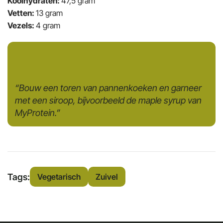
Koolhydraten:
47,5 gram
Vetten:
13 gram
Vezels:
4 gram
“Bouw een toren van pannenkoeken en garneer
met een siroop, bijvoorbeeld de maple syrup van
MyProtein.”
Tags:
Vegetarisch
Zuivel