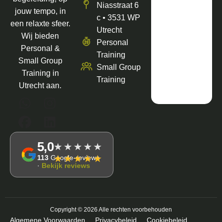
Niasstraat 6
jouw tempo, in
c • 3531 WP
een relaxte sfeer.
Utrecht
Wij bieden
Personal
Personal &
Training
Small Group
Small Group
Training in
Training
Utrecht aan.
5,0
★★★★★
★★★★★
113
Google-reviews
·
Bekijk reviews
Copyright © 2026 Alle rechten voorbehouden
Algemene Voorwaarden
Privacybeleid
Cookiebeleid