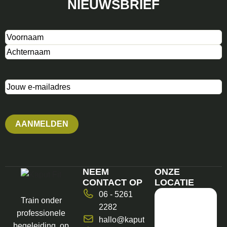
NIEUWSBRIEF
Naam
(Vereist)
E-
mailadres
NEEM
ONZE
CONTACT OP
LOCATIE
06 - 5261
Train onder
2282
professionele
hallo@kaputfit.nl
begeleiding, op