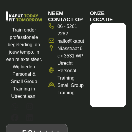
NEEM
ONZE
CONTACT OP
LOCATIE
06 - 5261
Train onder
2282
professionele
hallo@kaputfit.nl
begeleiding, op
Niasstraat 6
jouw tempo, in
c • 3531 WP
een relaxte sfeer.
Utrecht
Wij bieden
Personal
Personal &
Training
Small Group
Small Group
Training in
Training
Utrecht aan.