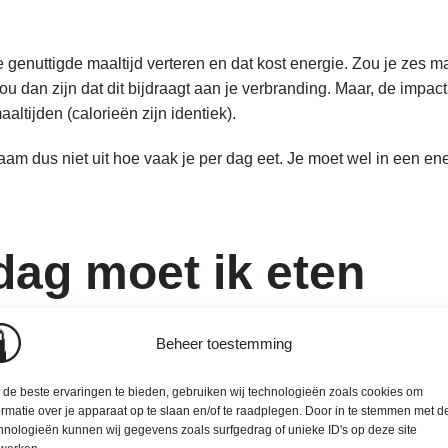
e genuttigde maaltijd verteren en dat kost energie. Zou je zes m
u dan zijn dat dit bijdraagt aan je verbranding. Maar, de impact 
aaltijden (calorieën zijn identiek).
haam dus niet uit hoe vaak je per dag eet. Je moet wel in een ene
dag moet ik eten
Beheer toestemming
aken met persoonlijke voorkeuren en je beroep. Zowel een te lag
en aan om minimaal drie tot vier à vijf maaltijden per dag te eten
de beste ervaringen te bieden, gebruiken wij technologieën zoals cookies om
ormatie over je apparaat op te slaan en/of te raadplegen. Door in te stemmen met d
aaltijd een laag calorie-budget, waardoor je per maaltijd weinig
hnologieën kunnen wij gegevens zoals surfgedrag of unieke ID's op deze site
den en bij elke ‘maaltijd’ verzadigd zijn?