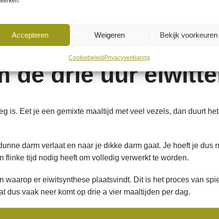
werken.
e maaltijden je helpen bij het langer en beter verzadigd raken.
Accepteren
Weigeren
Bekijk voorkeuren
Cookiebeleid
Privacyverklaring
m de drie uur eiwitt
eg is. Eet je een gemixte maaltijd met veel vezels, dan duurt he
 dunne darm verlaat en naar je dikke darm gaat. Je hoeft je dus 
 flinke tijd nodig heeft om volledig verwerkt te worden.
waarop er eiwitsynthese plaatsvindt. Dit is het proces van spie
Wat dus vaak neer komt op drie a vier maaltijden per dag.