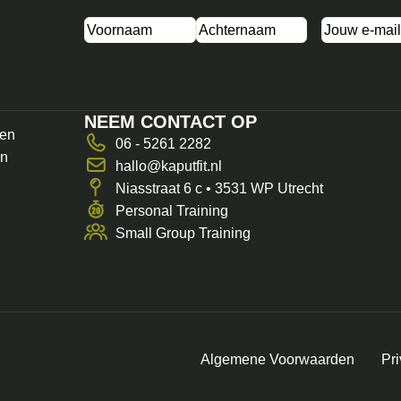
Naam
(Vereist)
E-
mailadres
NEEM CONTACT OP
een
06 - 5261 2282
in
hallo@kaputfit.nl
Niasstraat 6 c • 3531 WP Utrecht
Personal Training
Small Group Training
Algemene Voorwaarden
Pr