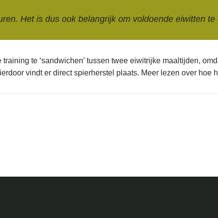
duren. Het is dus ook belangrijk om voldoende eiwitten te
training te ‘sandwichen’ tussen twee eiwitrijke maaltijden, omdat
Hierdoor vindt er direct spierherstel plaats. Meer lezen over hoe