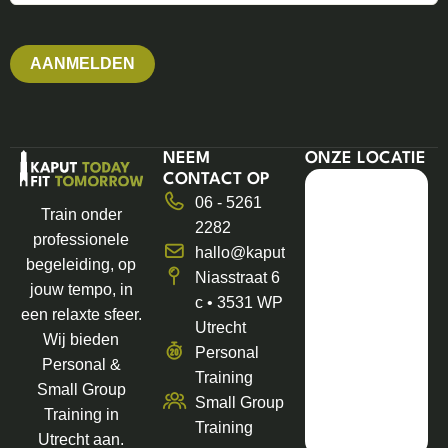
mailadres
NEEM
ONZE LOCATIE
CONTACT OP
06 - 5261
Train onder
2282
professionele
hallo@kaputfit.nl
begeleiding, op
Niasstraat 6
jouw tempo, in
c • 3531 WP
een relaxte sfeer.
Utrecht
Wij bieden
Personal
Personal &
Training
Small Group
Small Group
Training in
Training
Utrecht aan.