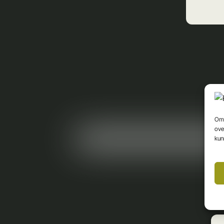
Om 
ove
kun