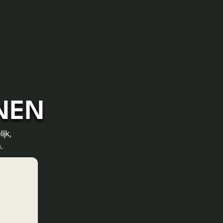
NNEN
ijk,
.