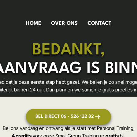
HOME
OVER ONS
CONTACT
BEDANKT,
AANVRAAG IS BI
d dat je deze eerste stap hebt gezet. We bellen je zo snel mogel
uiterlijk binnen 24 uur. Dan plannen we samen je gratis proefles in
BEL DIRECT 06 - 526 122 82
Bel ons vandaag en ontvang als je start met Personal Training,
4 credits
voor onze Small Group Training er
gratis
bij.